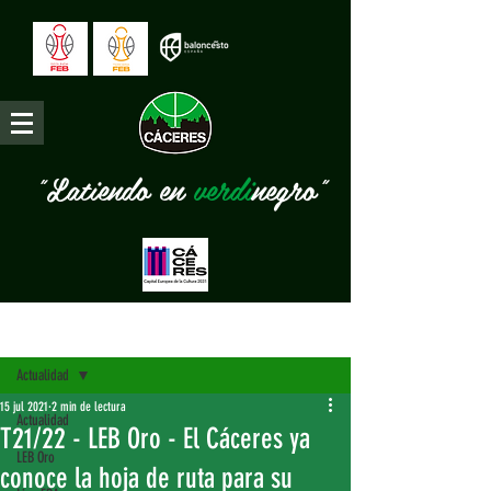
"Latiendo en
verdi
negro"
Entrada
Actualidad
15 jul 2021
2 min de lectura
Actualidad
T21/22 - LEB Oro - El Cáceres ya
LEB Oro
conoce la hoja de ruta para su