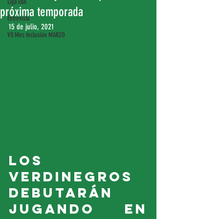
Liga EBA
próxima temporada
Entrevista
15 de julio, 2021
VII Mes Inclusión MARZO
Los 
verdinegros 
debutarán 
jugando en 