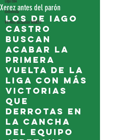
Liga EBA
Xerez antes del parón
Entrevista
Los de Iago 
VII Mes Inclusión MARZO
Castro 
buscan 
acabar la 
primera 
vuelta de la 
liga con más 
victorias 
que 
derrotas en 
la cancha 
del equipo 