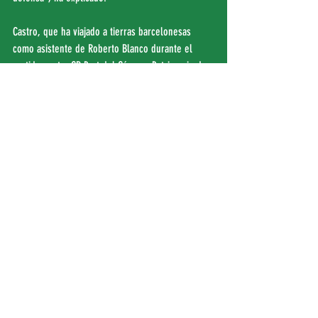
Castro, que ha viajado a tierras barcelonesas 
como asistente de Roberto Blanco durante el 
partido contra CB Prat del Cáceres Patrimonio de 
la Humanidad, que se disputa este sábado, ha 
asegurado que estará también con su equipo en 
Jerez pues “mientras sea físicamente posible ir, 
iré”, ha concluido.
Entradas recientes
Ver todo