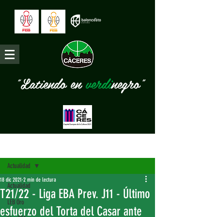
"Latiendo en
verdi
negro"
Entrada
Actualidad
18 dic 2021
2 min de lectura
Actualidad
T21/22 - Liga EBA Prev. J11 - Último
LEB Oro
esfuerzo del Torta del Casar ante