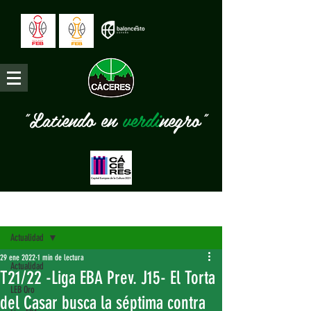
"Latiendo en
verdi
negro"
Entrada
Actualidad
29 ene 2022
1 min de lectura
Actualidad
T21/22 -Liga EBA Prev. J15- El Torta
LEB Oro
del Casar busca la séptima contra