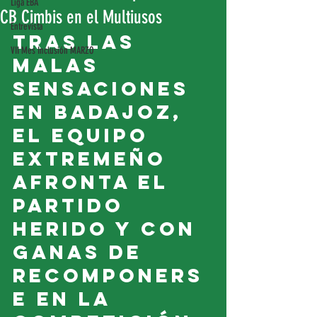
Liga EBA
CB Cimbis en el Multiusos
Entrevista
Tras las 
VII Mes Inclusión MARZO
malas 
sensaciones 
en Badajoz, 
el equipo 
extremeño 
afronta el 
partido 
herido y con 
ganas de 
recomponers
e en la 