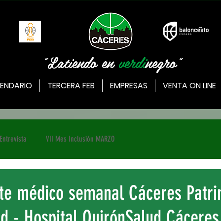
"Latiendo en
verdi
negro"
ENDARIO
TERCERA FEB
EMPRESAS
VENTA ON LINE
Entrevista
VII Mes Inclusión MARZO
rte médico semanal Cáceres Patr
d - Hospital QuirónSalud Cáceres