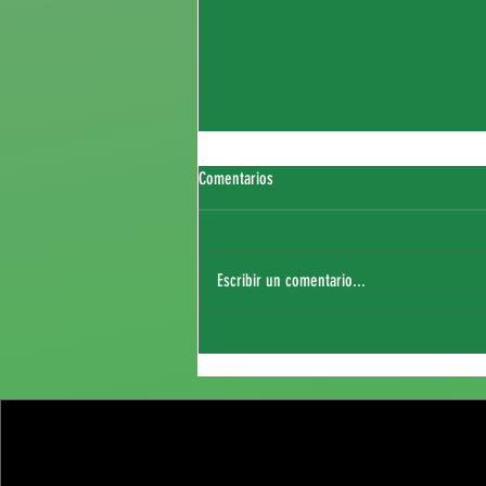
Comentarios
Escribir un comentario...
Fichaje de Thierry Sagna