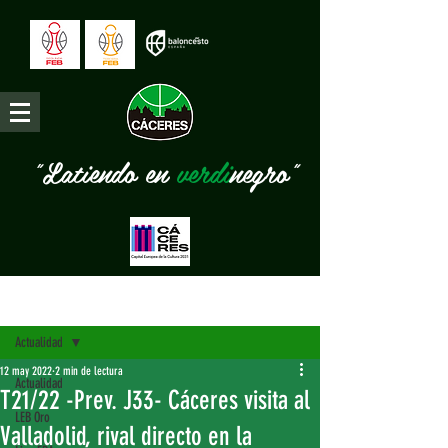
"Latiendo en
verdi
negro"
Entrada
Actualidad
12 may 2022
2 min de lectura
Actualidad
T21/22 -Prev. J33- Cáceres visita al
LEB Oro
Valladolid, rival directo en la