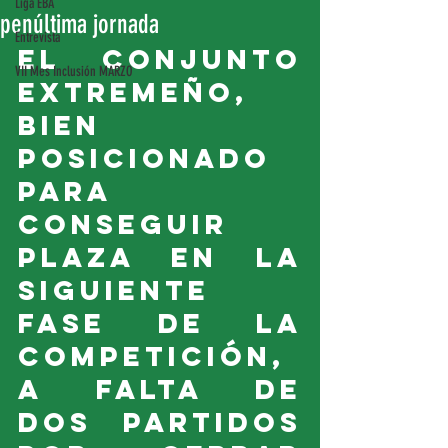
Liga EBA
penúltima jornada
Entrevista
El conjunto 
VII Mes Inclusión MARZO
extremeño, 
bien 
posicionado 
para 
conseguir 
plaza en la 
siguiente 
fase de la 
competición, 
a falta de 
dos partidos 