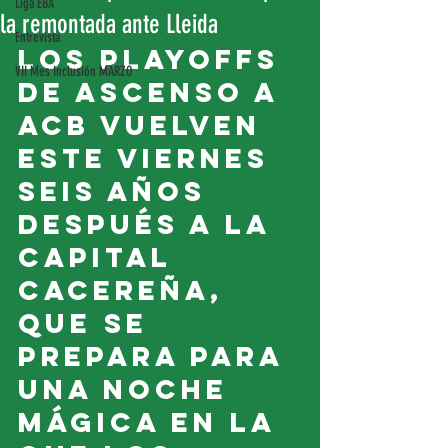
Liga EBA
la remontada ante Lleida
Entrevista
Los playoffs 
VII Mes Inclusión MARZO
de ascenso a 
ACB vuelven 
este viernes 
seis años 
después a la 
capital 
cacereña, 
que se 
prepara para 
una noche 
mágica en la 