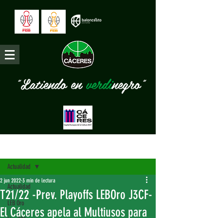
"Latiendo en
verdi
negro"
Entrada
Actualidad
2 jun 2022
3 min de lectura
Actualidad
T21/22 -Prev. Playoffs LEBOro J3CF-
LEB Oro
El Cáceres apela al Multiusos para