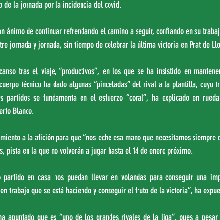
o de la jornada por la incidencia del covid.
on ánimo de continuar refrendando el camino a seguir, confiando en su trabajo 
re jornada y jornada, sin tiempo de celebrar la última victoria en Prat de Ll
canso tras el viaje, “productivos”, en los que se ha insistido en mantener
cuerpo técnico ha dado algunas “pinceladas” del rival a la plantilla, cuyo tr
los partidos se fundamenta en el esfuerzo “coral”, ha explicado en rueda
erto Blanco.
amiento a la afición para que “nos eche esa mano que necesitamos siempre de
, pista en la que no volverán a jugar hasta el 14 de enero próximo.
 partido en casa nos puedan llevar en volandas para conseguir una impor
en trabajo que se está haciendo y conseguir el fruto de la victoria”, ha expue
ha apuntado que es “uno de los grandes rivales de la liga”, pues a pesar 