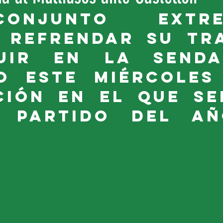
onjunto extrem
 refrendar su tra
uir en la senda
o este miércoles 
ción en el que ser
o partido del añ