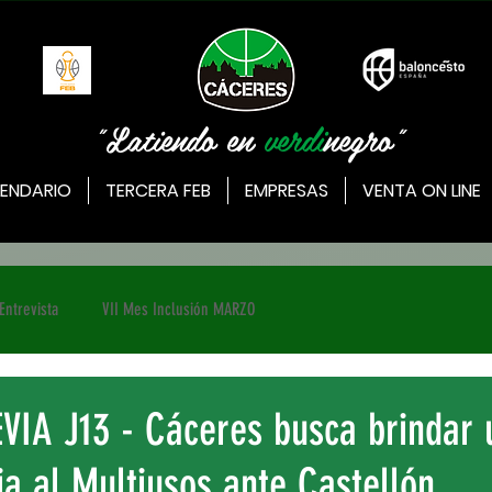
"Latiendo en
verdi
negro"
ENDARIO
TERCERA FEB
EMPRESAS
VENTA ON LINE
Entrevista
VII Mes Inclusión MARZO
EVIA J13 - Cáceres busca brindar 
ia al Multiusos ante Castellón