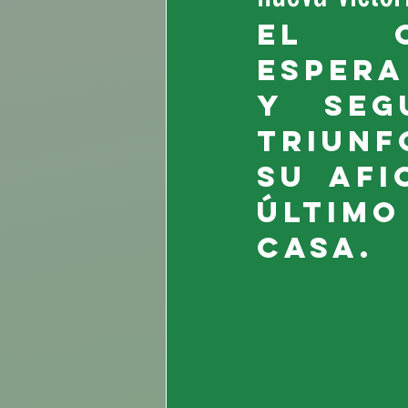
El c
espera
y seg
triunf
su afi
últim
casa.