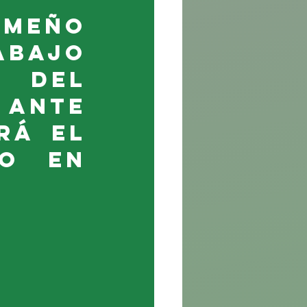
eño 
bajo 
 del 
ante 
á el 
o en 