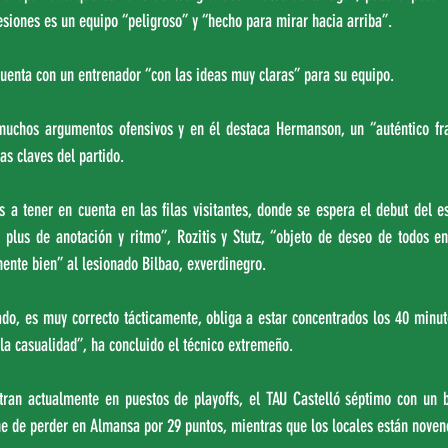
siones es un equipo “peligroso” y “hecho para mirar hacia arriba”.
 cuenta con un entrenador “con las ideas muy claras” para su equipo.
muchos argumentos ofensivos y en él destaca Hermanson, un “auténtico franc
as claves del partido.
s a tener en cuenta en las filas visitantes, donde se espera el debut del es
 plus de anotación y ritmo”, Rozitis y Stutz, “objeto de deseo de todos e
ente bien” al lesionado Bilbao, exverdinegro.
do, es muy correcto tácticamente, obliga a estar concentrados los 40 minut
la casualidad”, ha concluido el técnico extremeño.
ran actualmente en puestos de playoffs, el TAU Castelló séptimo con un ba
ne de perder en Almansa por 29 puntos, mientras que los locales están noven