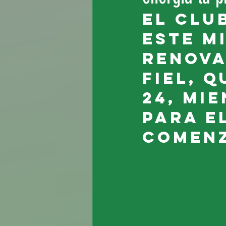
El clu
este m
renova
fiel, q
24, mi
para e
comenz