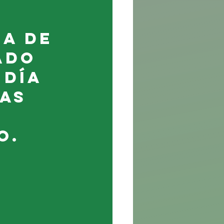
 
a de 
ado 
 día 
as 
o.