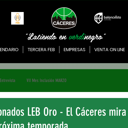
"Latiendo en
verdi
negro"
ENDARIO
TERCERA FEB
EMPRESAS
VENTA ON LINE
Entrevista
VII Mes Inclusión MARZO
onados LEB Oro - El Cáceres mira
próxima temporada