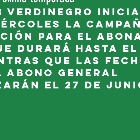
b verdinegro inicia
iércoles la campañ
ción para el abon
ue durará hasta el
entras que las fech
l abono general 
arán el 27 de juni