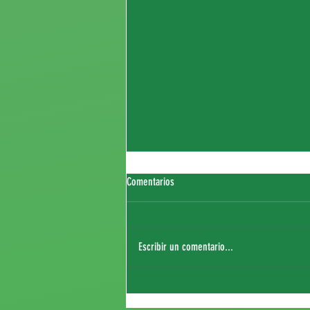
Comentarios
Escribir un comentario...
Fichaje de Thierry Sagna