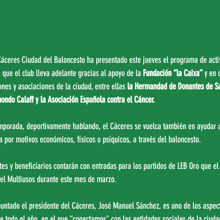
Cáceres Ciudad del Baloncesto ha presentado este jueves el programa de acti
, que el club lleva adelante gracias al apoyo de la 
Fundación “la Caixa”
 y en 
ones y asociaciones de la ciudad, entre ellas 
la Hermandad de Donantes de Sa
ondo Calaff y la Asociación Española contra el Cáncer.
mporada, deportivamente hablando, el Cáceres se vuelca también en ayudar a 
a por motivos económicos, físicos o psíquicos, a través del baloncesto.
ntes y beneficiarios contarán con entradas para los partidos de LEB Oro que e
el Multiusos durante este mes de marzo.
apuntado el presidente del Cáceres, José Manuel Sánchez, es uno de los aspec
e todo el año, en el que “conectamos" con las entidades sociales de la ciudad