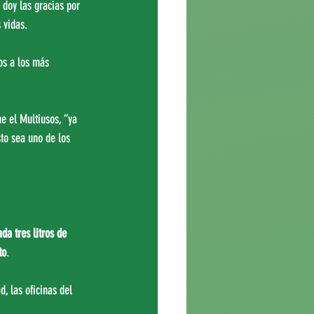
doy las gracias por 
 vidas.
os a los más 
e el Multiusos, “ya 
to sea uno de los 
da tres litros de 
to
.
, las oficinas del 