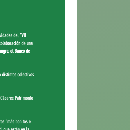
vidades del 
“VII 
colaboración de una 
ngre, el Banco de 
distintos colectivos 
l Cáceres Patrimonio 
tos "más bonitos e 
, que están en la 