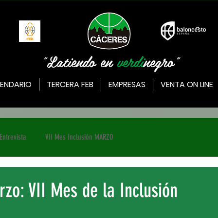
"Latiendo en
verdi
negro"
ENDARIO
TERCERA FEB
EMPRESAS
VENTA ON LINE
Entrevista
VII Mes Inclusión MARZO
zo: VII Mes de la Inclusión