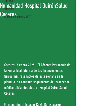
Liga EBA
Humanidad Hospital QuirónSalud
Entrevista
Cáceres
VII Mes Inclusión MARZO
Cáceres, 7 enero 2023.- El Cáceres Patrimonio de 
la Humanidad informa de los inconvenientes 
físicos más reseñables de esta semana en la 
plantilla, en continuo seguimiento del proveedor 
médico oficial del club, el Hospital QuirónSalud 
Cáceres.
En concreto, el jugador Kevin Bercy acarrea 