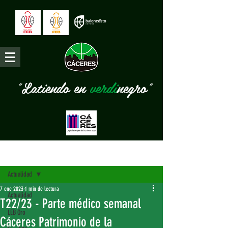
"Latiendo en
verdi
negro"
Entrada
Actualidad
7 ene 2023
1 min de lectura
Actualidad
T22/23 - Parte médico semanal
LEB Oro
Cáceres Patrimonio de la