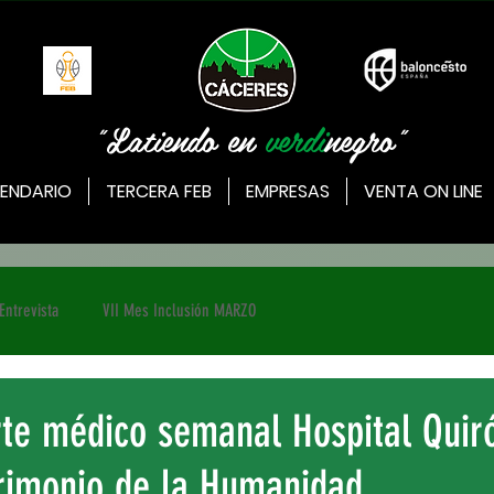
"Latiendo en
verdi
negro"
ENDARIO
TERCERA FEB
EMPRESAS
VENTA ON LINE
Entrevista
VII Mes Inclusión MARZO
rte médico semanal Hospital Quir
rimonio de la Humanidad