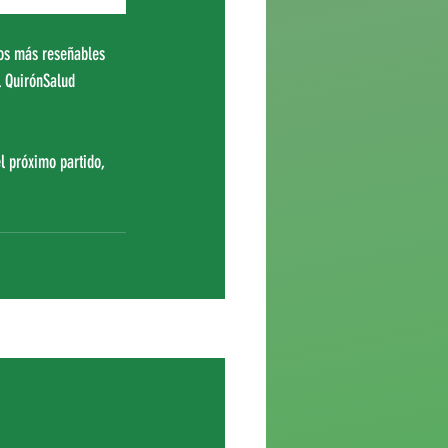
cos más reseñables 
l QuirónSalud 
l próximo partido,  
Ver todo