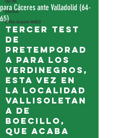
Liga EBA
para Cáceres ante Valladolid (64-
Entrevista
65)
VII Mes Inclusión MARZO
Tercer test 
de 
pretemporad
a para los 
verdinegros, 
esta vez en 
la localidad 
vallisoletan
a de 
Boecillo, 
que acaba 