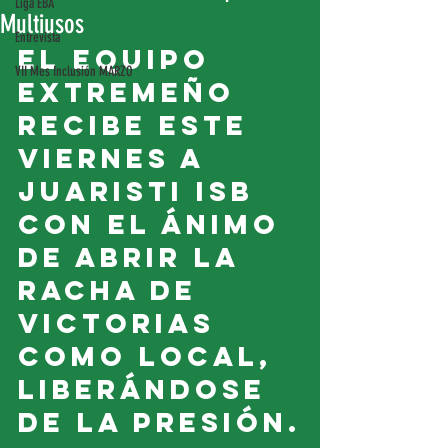
Liga EBA
Multiusos
Entrevista
El equipo 
VII Mes Inclusión MARZO
extremeño 
recibe este 
viernes a 
Juaristi ISB 
con el ánimo 
de abrir la 
racha de 
victorias 
como local, 
liberándose 
de la presión.