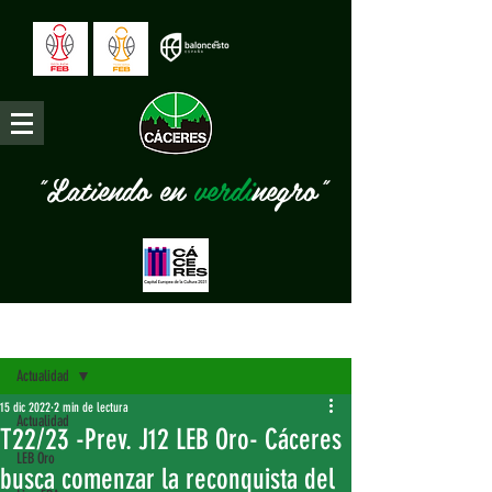
"Latiendo en
verdi
negro"
Entrada
Actualidad
15 dic 2022
2 min de lectura
Actualidad
T22/23 -Prev. J12 LEB Oro- Cáceres
LEB Oro
busca comenzar la reconquista del