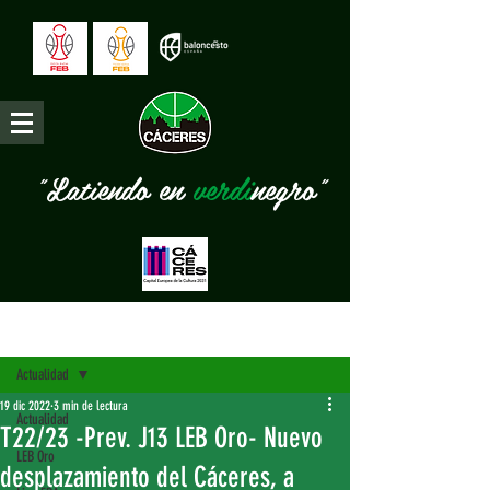
"Latiendo en
verdi
negro"
Entrada
Actualidad
19 dic 2022
3 min de lectura
Actualidad
T22/23 -Prev. J13 LEB Oro- Nuevo
LEB Oro
desplazamiento del Cáceres, a