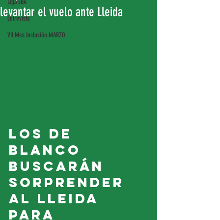
Liga EBA
levantar el vuelo ante Lleida
Entrevista
VII Mes Inclusión MARZO
Los de 
Blanco 
buscarán 
sorprender 
al Lleida 
para 