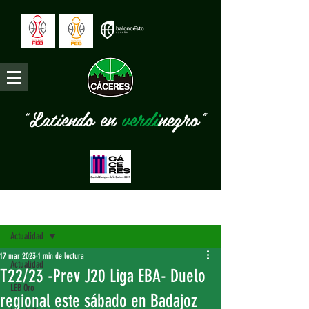
"Latiendo en
verdi
negro"
Entrada
Actualidad
17 mar 2023
1 min de lectura
Actualidad
T22/23 -Prev J20 Liga EBA- Duelo
LEB Oro
regional este sábado en Badajoz