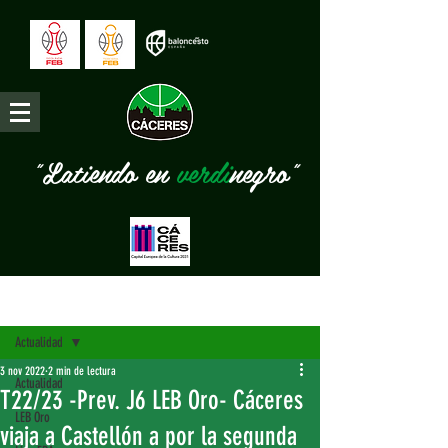
"Latiendo en
verdi
negro"
Entrada
Actualidad
3 nov 2022
2 min de lectura
Actualidad
T22/23 -Prev. J6 LEB Oro- Cáceres
LEB Oro
viaja a Castellón a por la segunda