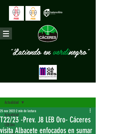
"Latiendo en
verdi
negro"
Entrada
Actualidad
25 nov 2022
2 min de lectura
Actualidad
T22/23 -Prev. J8 LEB Oro- Cáceres
LEB Oro
visita Albacete enfocados en sumar