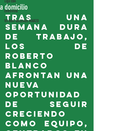
Liga EBA
a domicilio
Entrevista
Tras una 
VII Mes Inclusión MARZO
semana dura 
de trabajo, 
los de 
Roberto 
Blanco 
afrontan una 
nueva   
oportunidad 
de seguir 
creciendo 
como equipo, 