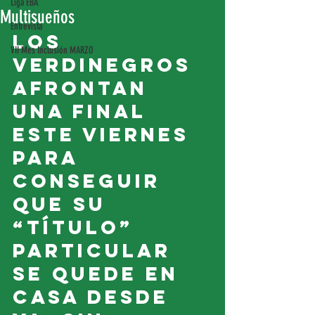
Liga EBA
Multisueños
Entrevista
Los 
VII Mes Inclusión MARZO
verdinegros 
afrontan 
una final 
este viernes 
para 
conseguir 
que su 
“título” 
particular 
se quede en 
casa desde 