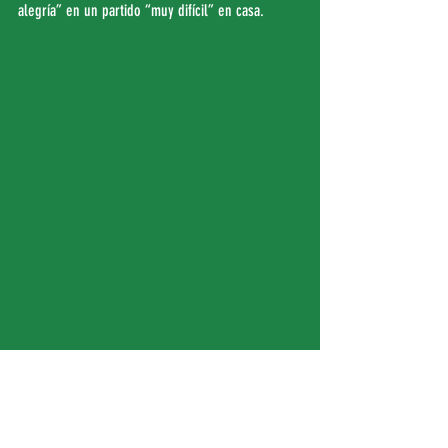
alegría” en un partido “muy difícil” en casa.
baloncesto
cáceres
leboro
patrimonio
LEB Oro