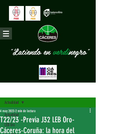
"Latiendo en
verdi
negro"
Entrada
Actualidad
4 may 2023
2 min de lectura
Actualidad
T22/23 -Previa J32 LEB Oro-
LEB Oro
Cáceres-Coruña: la hora del