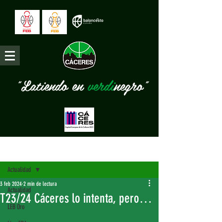
"Latiendo en
verdi
negro"
Entrada
Actualidad
3 feb 2024
2 min de lectura
Actualidad
T23/24 Cáceres lo intenta, pero…
LEB Oro