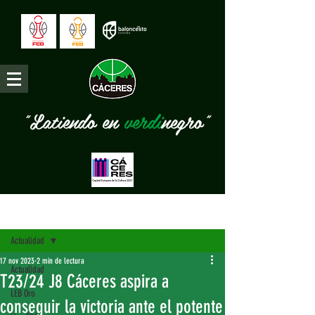
"Latiendo en
verdi
negro"
Entrada
Actualidad
17 nov 2023
2 min de lectura
Actualidad
T23/24 J8 Cáceres aspira a
LEB Oro
conseguir la victoria ante el potente