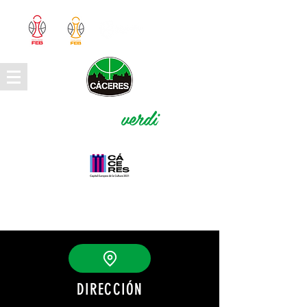
"Latiendo en
verdi
negro"
DIRECCIÓN