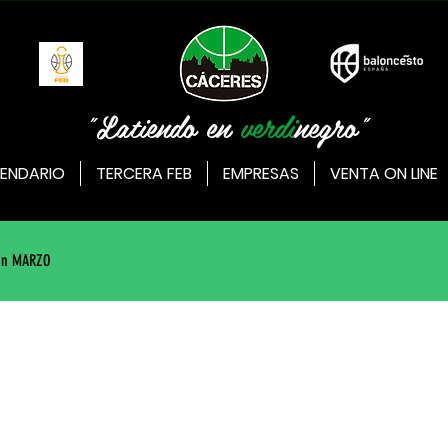
"Latiendo en
verdi
negro"
ENDARIO
TERCERA FEB
EMPRESAS
VENTA ON LINE
ión MARZO