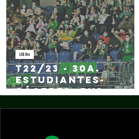
LEB Oro
T22/23 - 30A.
Estudiantes-
Cáceres: Bus
afición
verdinegra a
Madrid