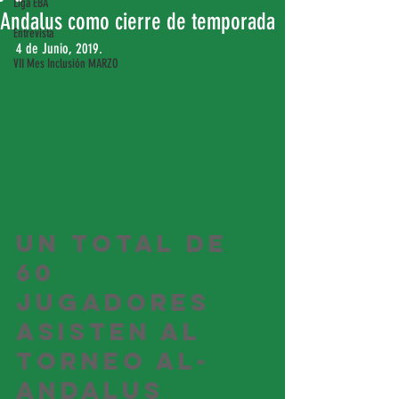
Liga EBA
Andalus como cierre de temporada
Entrevista
4 de Junio, 2019.
VII Mes Inclusión MARZO
Un total de 
60 
jugadores 
asisten al 
Torneo Al-
Andalus 