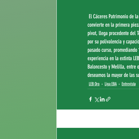
 El Cáceres Patrimonio de la Humanidad hace oficial la incorporación de Álex Mazaira (Ourense, 23/04/1997), quien se 
convierte en la primera piez
pívot, llega procedente del 
por su polivalencia y capaci
pasado curso, promediando 16
experiencia en la extinta LE
Baloncesto y Melilla, entre 
deseamos la mayor de las su
LEB Oro
Liga EBA
Entrevista
Entradas recientes