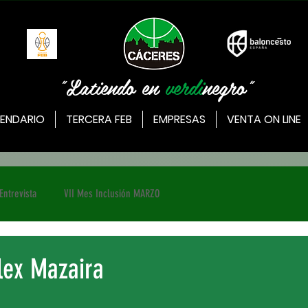
"Latiendo en
verdi
negro"
ENDARIO
TERCERA FEB
EMPRESAS
VENTA ON LINE
Entrevista
VII Mes Inclusión MARZO
lex Mazaira