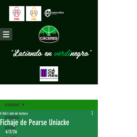
"Latiendo en
verdi
negro"
Entrada
Actualidad
4 feb
1 min de lectura
Actualidad
Fichaje de Pearse Uniacke
LEB Oro
4/2/26