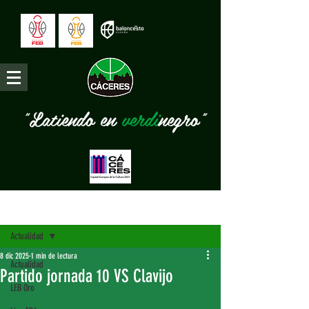
"Latiendo en
verdi
negro"
Entrada
Actualidad
8 dic 2025
1 min de lectura
Actualidad
Partido jornada 10 VS Clavijo
LEB Oro