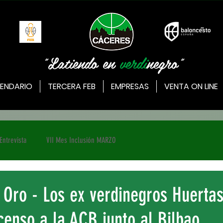
"Latiendo en
verdi
negro"
ENDARIO
TERCERA FEB
EMPRESAS
VENTA ON LINE
Entrevista
VII Mes Inclusión MARZO
 Oro - Los ex verdinegros Huertas
censo a la ACB junto al Bilbao