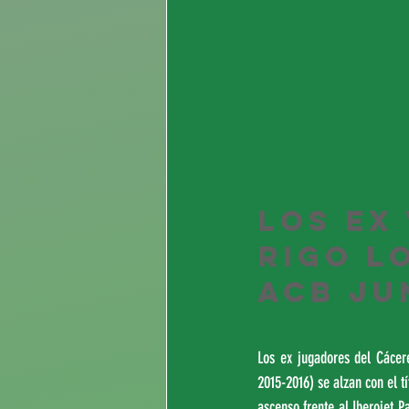
Los ex
Rigo l
ACB ju
Los ex jugadores del Cácer
2015-2016) se alzan con el t
ascenso frente al Iberojet 