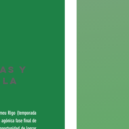
as y 
 la 
meu Rigo (temporada 
agónica fase final de 
oportunidad de lograr 