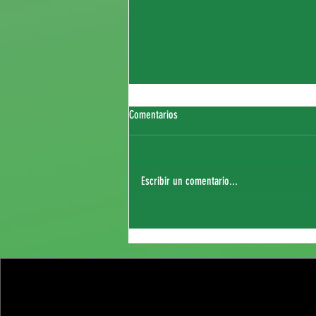
Comentarios
Escribir un comentario...
Fichaje de Thierry Sagna