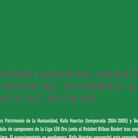
 verdinegros Huert
ogran el ascenso a
nto al Bilbao
es Patrimonio de la Humanidad, Rafa Huertas (temporada 2004-2005) y To
ítulo de campeones de la Liga LEB Oro junto al Retabet Bilbao Basket tras una 
Palma. El experimentado ex verdinegro, Rafa Huertas aprovechó esta segunda 