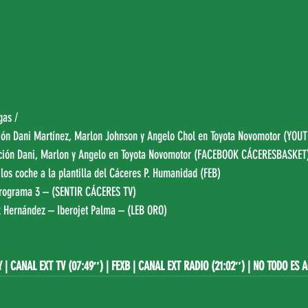
gas
 /
ión Dani Martínez, Marlon Johnson y Angelo Chol en Toyota Novomotor (
YOUT
ación Dani, Marlon y Angelo en Toyota Novomotor (
FACEBOOK CÁCERESBASKET
os coche a la plantilla del Cáceres P. Humanidad (
FEB
)
rograma 3 – (
SENTIR CÁCERES TV
)
 Hernández – Iberojet Palma – (
LEB ORO
)
Y
|
CANAL EXT TV (07:49″)
 | FEXB | 
CANAL EXT RADIO (21:02″)
|
NO TODO ES 