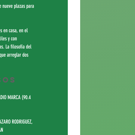
e nueve plazas para 
s en casa, en el 
iles y con 
. La filosofía del 
que arreglar dos 
sos 
DIO MARCA (90.4 
LAZARO RODRIGUEZ, 
AN