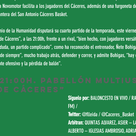
ta Novomotor facilita a los jugadores del Cáceres, además de una furgoneta d
antera del San Antonio Cáceres Basket.
io de la Humanidad disputará su cuarto partido de la temporada, este vierne
e Cáceres”, a las 21:00h, frente a un rival, “bien hecho, con jugadores versát
duda, un partido complicado”, como ha reconocido el entrenador, Ñete Bohigas
de siempre”, mucho trabajo atrás, defender y correr, y admite Bohigas, “hay 
ote ofensivo y la pérdida de balón”.
 21:00h. Pabellón Multiu
de Cáceres”
Síguelo por:
BALONCESTO EN VIVO
 / 
RA
FM)
 /
Twitter:
@flleida
 / 
@Caceres_Basket
Arbitran: 
QUINTAS ALVAREZ, ASIER – 
ALBERTO – IGLESIAS AMBROSIO, ADRI