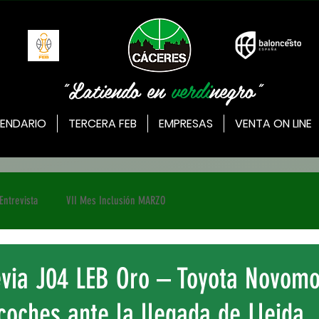
"Latiendo en
verdi
negro"
ENDARIO
TERCERA FEB
EMPRESAS
VENTA ON LINE
Entrevista
VII Mes Inclusión MARZO
evia J04 LEB Oro – Toyota Novomo
coches ante la llegada de Lleida