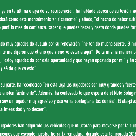
, ya en la última etapa de su recuperación, ha hablado acerca de su lesión, aú
derá cómo esté mentalmente y físicamente” y añade, “el hecho de haber sufri
e puntito mas de confianza, saber que puedes hacer y hasta donde puedes forza
ado muy agradecido al club por su renovación, “he tenido mucha suerte. El mi
ente me dijeron que el año que viene yo estaría aquí”. De la misma manera 
, “estoy agradecido por esta oportunidad y que hayan apostado por mí” y ha 
y sé de que va esto”.
 su parte, ha reconocido “en esta liga los jugadores son muy grandes y fuert
ue anoten fácilmente”. Además, ha confesado lo que espera de él Ñete Bohiga
 soy un jugador muy agresivo y eso va ha contagiar a los demás”. El ala-pívo
la intensidad y no decaer”.
 jugadores han adquirido los vehículos que utilizarán para moverse por la ciu
incones que esconde nuestra tierra Extremadura, durante esta temporada 2018/