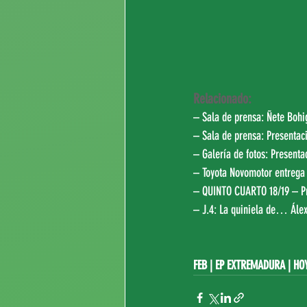
Relacionado:
– Sala de prensa: 
Ñete Bohi
– Sala de prensa: Presentac
– Galería de fotos: Present
– Toyota Novomotor entrega l
– QUINTO CUARTO 18/19 – P
– J.4: La quiniela de… Álex
FEB | 
EP EXTREMADURA
|
HO