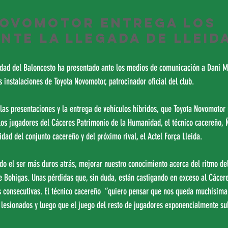
Novomotor entrega los 
nte la llegada de Lleid
dad del Baloncesto ha presentado ante los medios de comunicación a Dani M
 instalaciones de Toyota Novomotor, patrocinador oficial del club.
 las presentaciones y la entrega de vehículos híbridos, que Toyota Novomotor 
los jugadores del Cáceres Patrimonio de la Humanidad, el técnico cacereño, 
idad del conjunto cacereño y del próximo rival, el Actel Força Lleida.
o el ser más duros atrás, mejorar nuestro conocimiento acerca del ritmo del 
e Bohigas. Unas pérdidas que, sin duda, están castigando en exceso al Cácere
 consecutivas. El técnico cacereño  “quiero pensar que nos queda muchísima
 lesionados y luego que el juego del resto de jugadores exponencialmente su