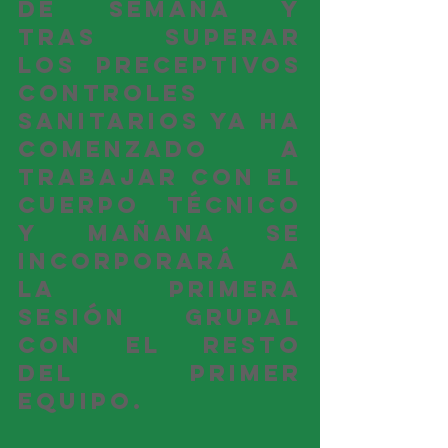
de semana y 
tras superar 
los preceptivos 
controles 
sanitarios ya ha 
comenzado a 
trabajar con el 
cuerpo técnico 
y mañana se 
incorporará a 
la primera 
sesión grupal 
con el resto 
del primer 
equipo.