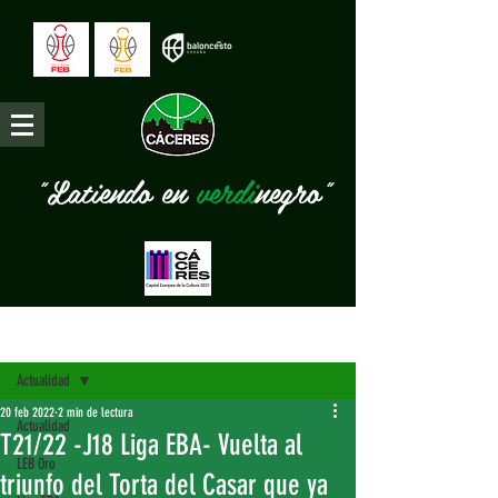
"Latiendo en
verdi
negro"
Entrada
Actualidad
20 feb 2022
2 min de lectura
Actualidad
T21/22 -J18 Liga EBA- Vuelta al
LEB Oro
triunfo del Torta del Casar que ya