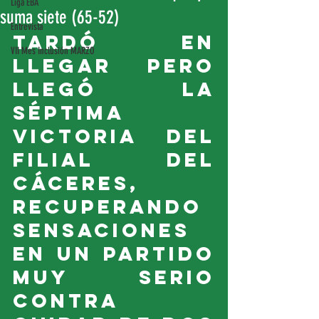
Liga EBA
suma siete (65-52)
Entrevista
Tardó en 
VII Mes Inclusión MARZO
llegar pero 
llegó la 
séptima 
victoria del 
filial del 
Cáceres, 
recuperando 
sensaciones 
en un partido 
muy serio 
contra 