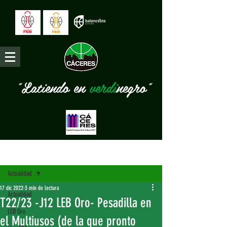
"Latiendo en
verdi
negro"
Entrada
Actualidad
17 dic 2022
3 min de lectura
Actualidad
T22/23 -J12 LEB Oro- Pesadilla en
LEB Oro
el Multiusos (de la que pronto