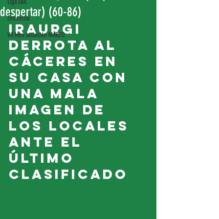
Liga EBA
despertar) (60-86)
Entrevista
Iraurgi 
VII Mes Inclusión MARZO
derrota al 
Cáceres en 
su casa con 
una mala 
imagen de 
los locales 
ante el 
último 
clasificado