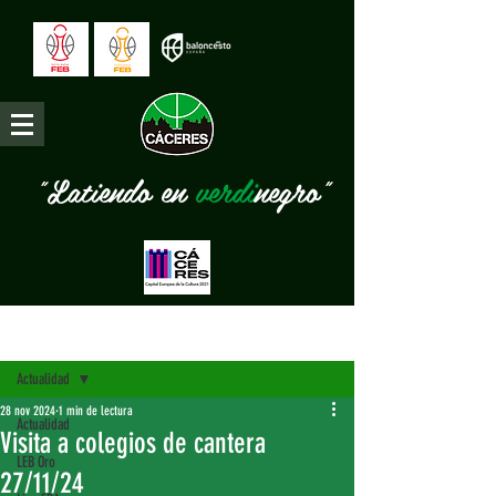
"Latiendo en
verdi
negro"
Entrada
Actualidad
28 nov 2024
1 min de lectura
Actualidad
Visita a colegios de cantera
LEB Oro
27/11/24